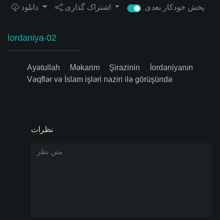
پخش خودکار بعدی
اشتراک گذاری
دانلود
İordaniya-02
Ayətullah Məkarim Şirazinin İordaniyanın
Vəqflər və İslam işləri naziri ilə görüşündə
نظرات