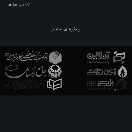
İordaniya-07
ویدئوهای بیشتر
فارسـی
العربـیة
اردو
Français
Español
Azərbaycan
Русский
English
استفاده از مطالب با ذکر منبع بلامانع است.
طراحی ، برنامه نویسی و پشتیبانی
M
I
T
C