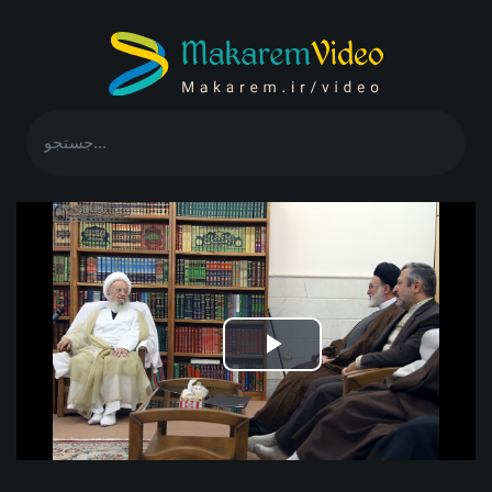
Play
Video