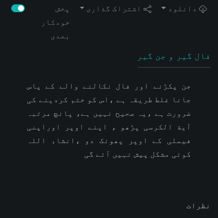
دانلود
اشتراک گذاری
پخش
خودکار
بعدی
فال گیر و جن گیر
جن پکڑنے اور فال نکالنے والے کے پاس
جانا غلط طریقہ ہے ،اس کو ختم کردینے کی
ضرورت ہے ،یہ صحیح نہیں ہے، پانچ مرتبہ
آیة الکرسی پڑھو ، اپنے اوپر اوراپنی
فیملی کے اوپر پھونک دو ،انشاء اللہ
کوئی مشکل پیش نہیں آئے گی
نظرات