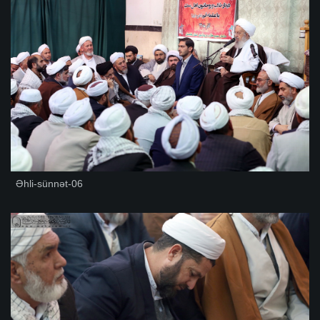
Əhli-sünnət-06