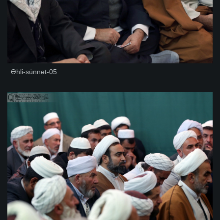
Əhli-sünnət-05