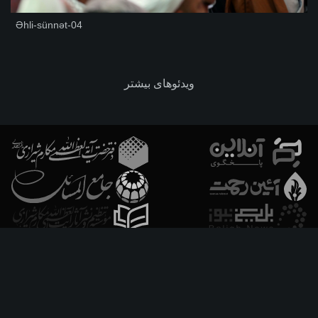
Əhli-sünnət-04
ویدئوهای بیشتر
فارسـی
العربـیة
اردو
Français
Español
Azərbaycan
Русский
English
استفاده از مطالب با ذکر منبع بلامانع است.