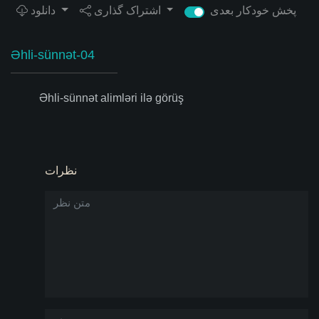
پخش خودکار بعدی
اشتراک گذاری
دانلود
Əhli-sünnət-04
Əhli-sünnət alimləri ilə görüş
نظرات