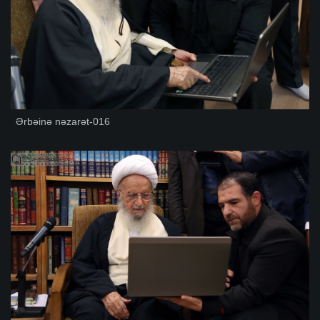
Ərbəinə nəzarət-016