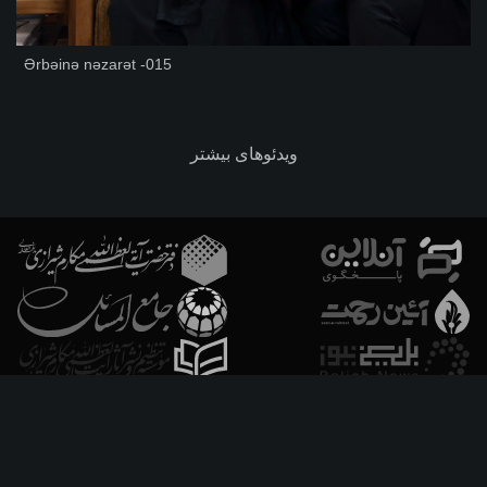
Ərbəinə nəzarət -015
ویدئوهای بیشتر
فارسـی
العربـیة
اردو
Français
Español
Azərbaycan
Русский
English