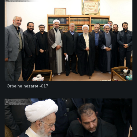
Ərbəinə nəzarət -017