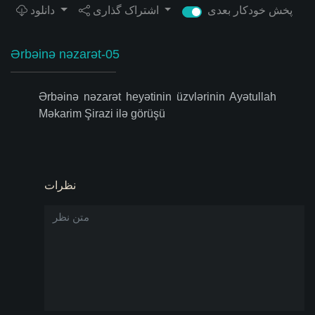
پخش خودکار بعدی
اشتراک گذاری
دانلود
Ərbəinə nəzarət-05
Ərbəinə nəzarət heyətinin üzvlərinin Ayətullah
Məkarim Şirazi ilə görüşü
نظرات