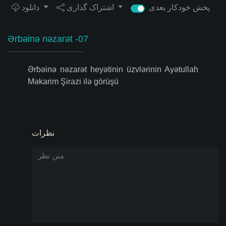
پخش خودکار بعدی
اشتراک گذاری
دانلود
Ərbəinə nəzarət -07
Ərbəinə nəzarət heyətinin üzvlərinin Ayətullah
Məkarim Şirazi ilə görüşü
نظرات