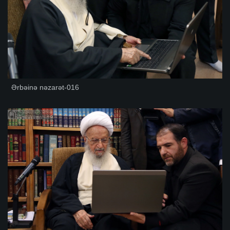
Ərbəinə nəzarət-016