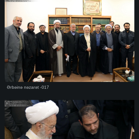
Ərbəinə nəzarət -017