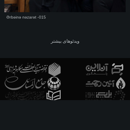
Ərbəinə nəzarət -015
ویدئوهای بیشتر
فارسـی
العربـیة
اردو
Français
Español
Azərbaycan
Русский
English