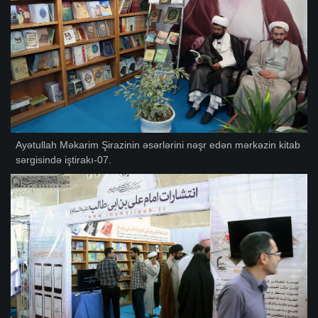
Ayətullah Məkarim Şirazinin əsərlərini nəşr edən mərkəzin kitab
sərgisində iştirakı-07.