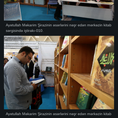
Ayətullah Məkarim Şirazinin əsərlərini nəşr edən mərkəzin kitab
sərgisində iştirakı-010.
Ayətullah Məkarim Şirazinin əsərlərini nəşr edən mərkəzin kitab