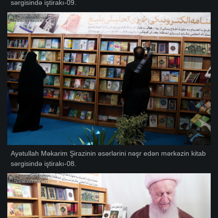
sərgisində iştirakı-09.
Ayətullah Məkarim Şirazinin əsərlərini nəşr edən mərkəzin kitab
sərgisində iştirakı-08.