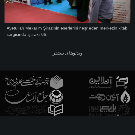
Ayətullah Məkarim Şirazinin əsərlərini nəşr edən mərkəzin kitab
sərgisində iştirakı-06.
ویدئوهای بیشتر
فارسـی
العربـیة
اردو
Français
Español