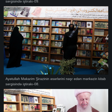
sərgisində iştirakı-09.
Ayətullah Məkarim Şirazinin əsərlərini nəşr edən mərkəzin kitab
sərgisində iştirakı-08.