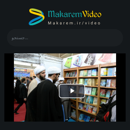
Play
Video