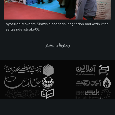
Ayətullah Məkarim Şirazinin əsərlərini nəşr edən mərkəzin kitab
sərgisində iştirakı-06.
ویدئوهای بیشتر
فارسـی
العربـیة
اردو
Français
Español