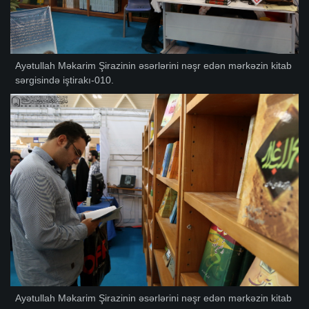
Ayətullah Məkarim Şirazinin əsərlərini nəşr edən mərkəzin kitab
sərgisində iştirakı-010.
Ayətullah Məkarim Şirazinin əsərlərini nəşr edən mərkəzin kitab