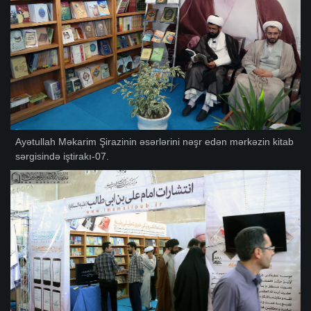
Ayətullah Məkarim Şirazinin əsərlərini nəşr edən mərkəzin kitab
sərgisində iştirakı-07.