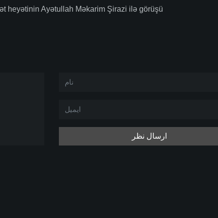
ət heyətinin Ayətullah Məkarim Şirazi ilə görüşü
ارسال نظر