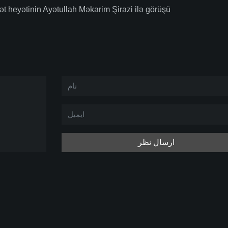
ət heyətinin Ayətullah Məkarim Şirazi ilə görüşü
ارسال نظر