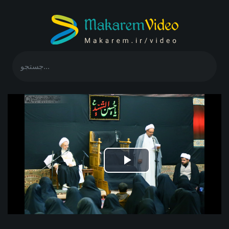
Play
Video