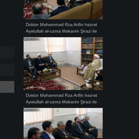
Doktor Məhəmməd Rza Arifin həzrət
Ayətullah əl-uzma Məkarim Şirazi ilə
görüşü-04.
Doktor Məhəmməd Rza Arifin həzrət
Ayətullah əl-uzma Məkarim Şirazi ilə
görüşü-03.