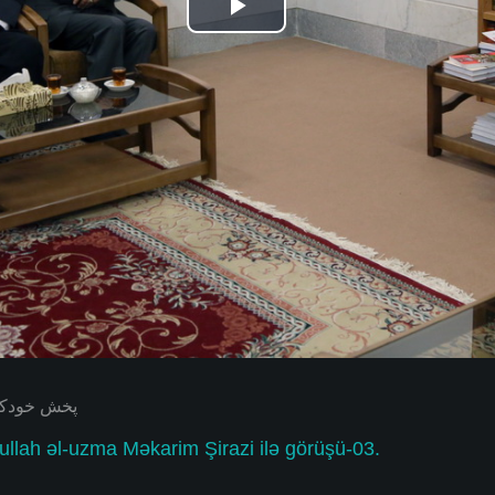
Play
Video
پخش خودکار بعدی
llah əl-uzma Məkarim Şirazi ilə görüşü-03.