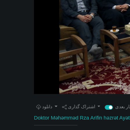
اشتراک گذاری
دانلود
Doktor Məhəmməd Rza Arifin həzrət Ayətu