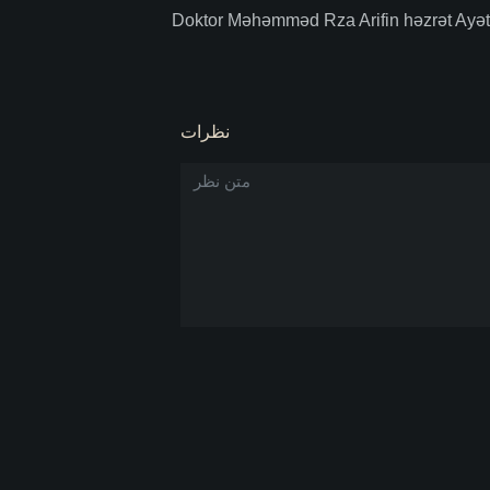
Doktor Məhəmməd Rza Arifin həzrət Ayətu
نظرات