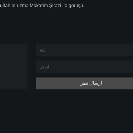
llah əl-uzma Məkarim Şirazi ilə görüşü.
ارسال نظر