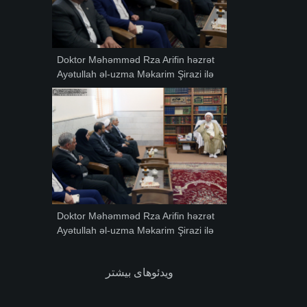
Doktor Məhəmməd Rza Arifin həzrət
Ayətullah əl-uzma Məkarim Şirazi ilə
görüşü-02.
Doktor Məhəmməd Rza Arifin həzrət
Ayətullah əl-uzma Məkarim Şirazi ilə
görüşü-01.
ویدئوهای بیشتر