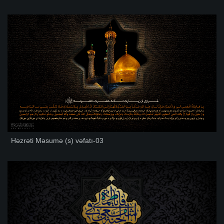
Həzrəti Məsumə (s) vəfatı-03