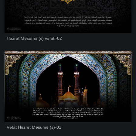
Həzrət Məsumə (s) vəfatı-02
Vəfat Həzrət Məsumə (s)-01