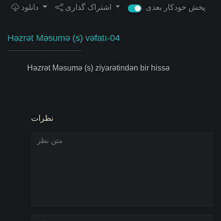
پخش خودکار بعدی
اشتراک گذاری
دانلود
Həzrət Məsumə (s) vəfatı-04
Həzrət Məsumə (s) ziyarətindən bir hissə
نظرات