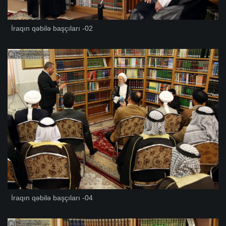
İraqın qəbilə başçıları -02
İraqın qəbilə başçıları -04