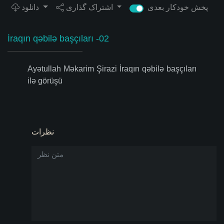
پخش خودکار بعدی
اشتراک گذاری
دانلود
İraqın qəbilə başçıları -02
Ayətullah Məkarim Şirazi İraqın qəbilə başçıları
ilə görüşü
نظرات