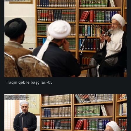
İraqın qəbilə başçıları-03