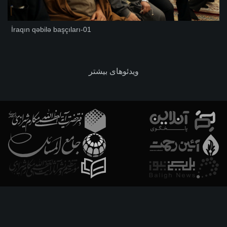
İraqın qəbilə başçıları-01
ویدئوهای بیشتر
فارسـی
العربـیة
اردو
Français
Español
Azərbaycan
Русский
English