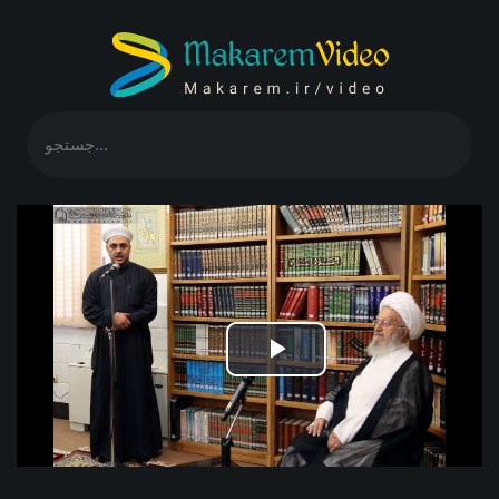
Play
Video