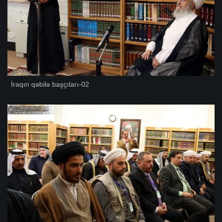
İraqın qəbilə başçıları-02