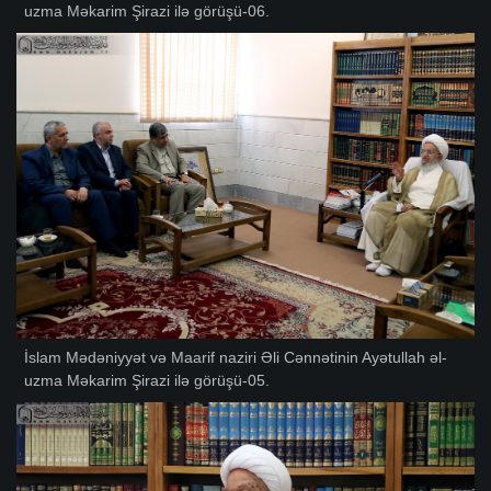
uzma Məkarim Şirazi ilə görüşü-06.
İslam Mədəniyyət və Maarif naziri Əli Cənnətinin Ayətullah əl-
uzma Məkarim Şirazi ilə görüşü-05.