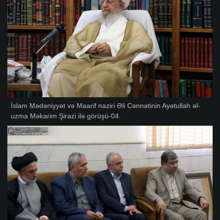
İslam Mədəniyyət və Maarif naziri Əli Cənnətinin Ayətullah əl-
uzma Məkarim Şirazi ilə görüşü-04.