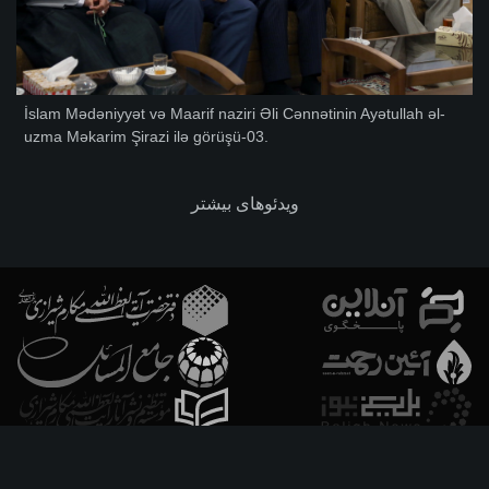
İslam Mədəniyyət və Maarif naziri Əli Cənnətinin Ayətullah əl-
uzma Məkarim Şirazi ilə görüşü-03.
ویدئوهای بیشتر