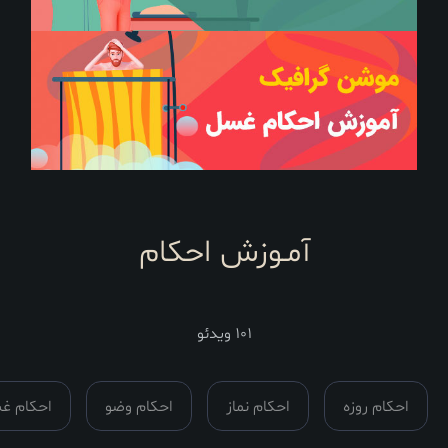
آمـوزش احکام
101 ویدئو
مدت
زمان :
روزه
احکام نماز
احکام وضو
احکام غسل
ا
همه