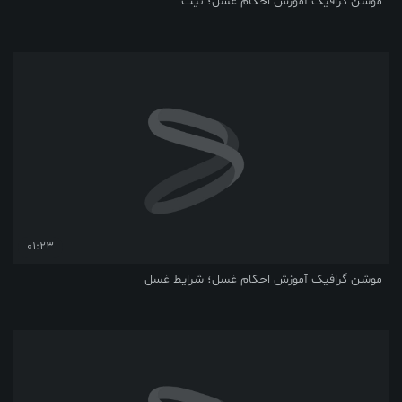
فیک آموزش احکام غسل؛ نیّت
01:23
فیک آموزش احکام غسل؛ شرایط غسل