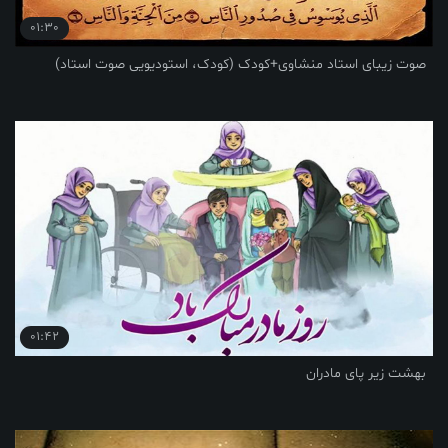
01:30
صوت زیبای استاد منشاوی+کودک (کودک، استودیویی صوت استاد)
01:42
بهشت زیر پای مادران