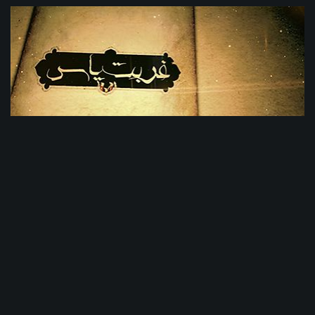
08:24
اسناد حمله به خانه حضرت زهرا (سلام الله علیها) با سند صحیح از کتب
اهل سنت