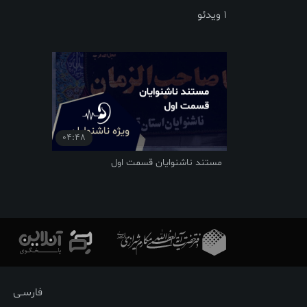
1 ویدئو
04:48
مستند ناشنوایان قسمت اول
فارسـی