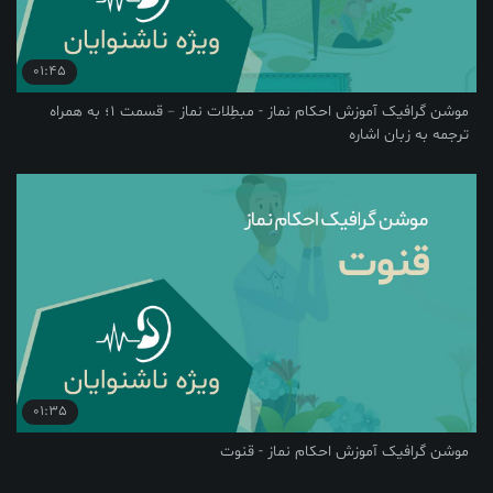
01:45
موشن گرافیک آموزش احکام نماز - مبطِلات نماز – قسمت 1؛ به همراه
ترجمه به زبان اشاره
01:35
موشن گرافیک آموزش احکام نماز - قنوت