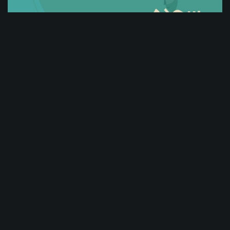
01:38
موشن گرافیک آموزش احکام نماز - سجده - قسمت 3