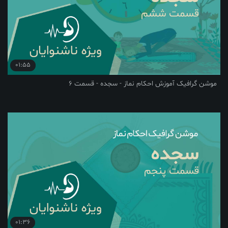
01:55
موشن گرافیک آموزش احکام نماز - سجده - قسمت 6
01:36