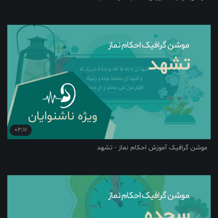
02:11
موشن گرافیک آموزش احکام نماز - تشهد