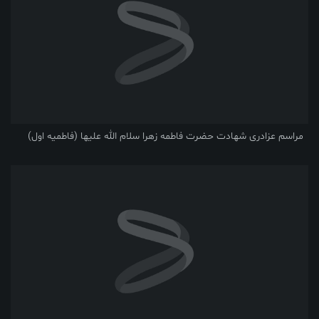
مراسم عزادری شهادت حضرت فاطمه زهرا سلام الله علیها (فاطمیه اول)