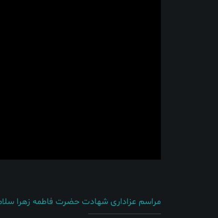
مراسم عزاداری شهادت حضرت فاطمه زهرا سلام ا