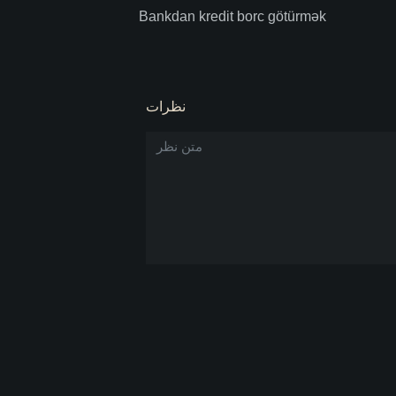
Bankdan kredit borc götürmək
نظرات