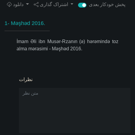
پخش خودکار بعدی
اشتراک گذاری
دانلود
1- Məşhəd 2016.
İmam Əli ibn Musər-Rzanın (ə) hərəmində toz
alma mərasimi - Məşhəd 2016.
نظرات