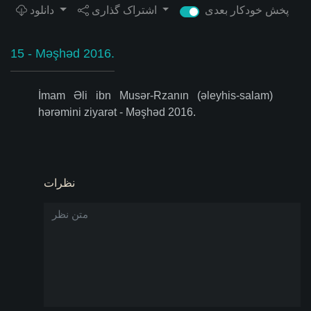
پخش خودکار بعدی
اشتراک گذاری
دانلود
15 - Məşhəd 2016.
İmam Əli ibn Musər-Rzanın (əleyhis-salam)
hərəmini ziyarət - Məşhəd 2016.
نظرات