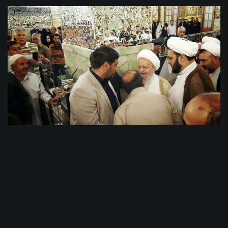
11- Məşhəd 2016.
ویدئوهای بیشتر