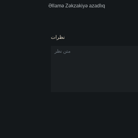
Əllamə Zəkzakiyə azadlıq
نظرات