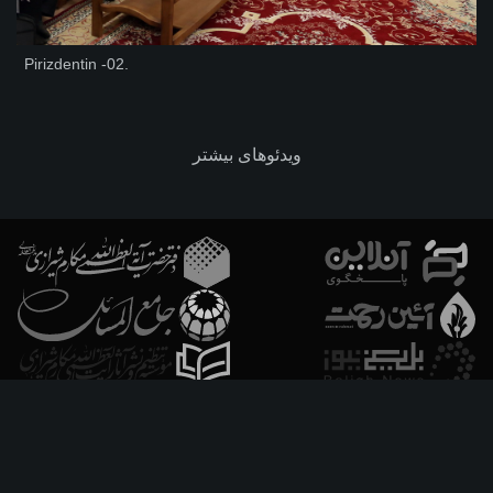
Pirizdentin -02.
ویدئوهای بیشتر
فارسـی
العربـیة
اردو
Français
Español
Azərbaycan
Русский
English