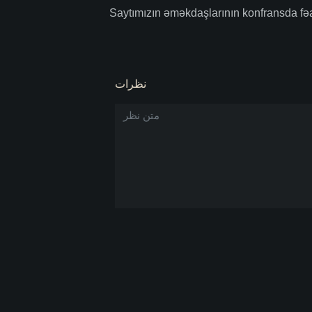
Saytımızın əməkdaşlarının konfransda fəa
نظرات