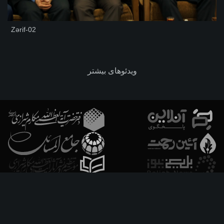
Zərif-02
ویدئوهای بیشتر
فارسـی
العربـیة
اردو
Français
Español
Azərbaycan
Русский
English