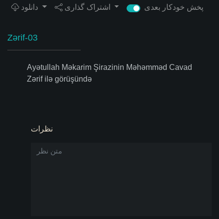
پخش خودکار بعدی
اشتراک گذاری
دانلود
Zərif-03
Ayətullah Məkarim Şirazinin Məhəmməd Cavad
Zərif ilə görüşündə
نظرات