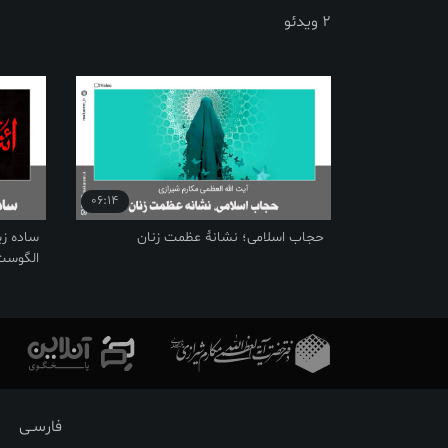
2 ویدئو
06:14
حجاب اسلامی؛ نشانۀ عظمت زنان
ساده زی
الگوست
فارسـی