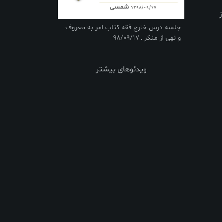
 از
جلسه درس خارج فقه کتاب امر به معروف
و نهی از منکر ـ 98/09/17
ویدئوهای بیشتر