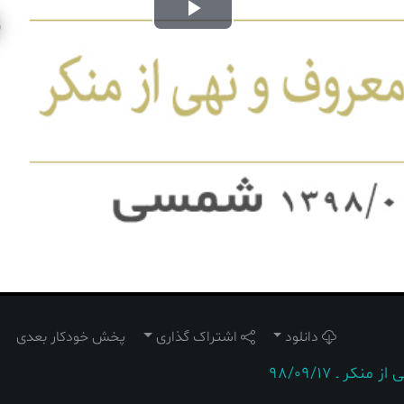
Play
Video
دانلود
اشتراک گذاری
پخش خودکار بعدی
 ـ 98/09/17