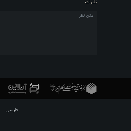
نظرات
فارسـی