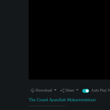
Download
Share
Auto Play
The Grand Ayatollah Makaremshirazi