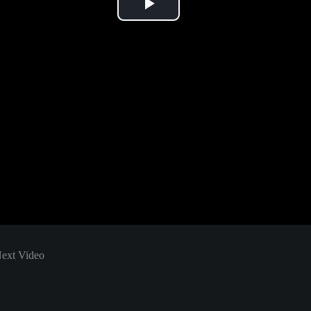
Play
Video
 Next Video