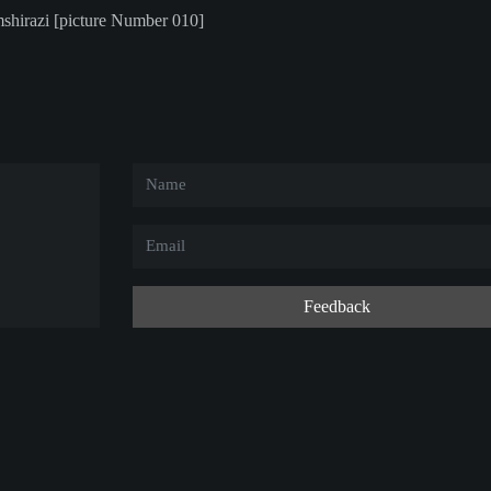
mshirazi [picture Number 010]
Feedback