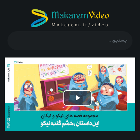
Play
Video