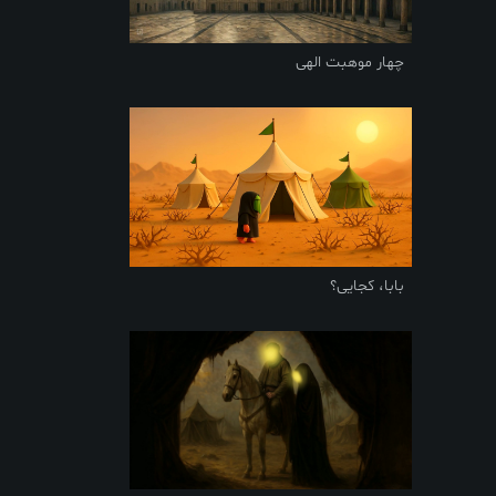
چهار موهبت الهی
بابا، کجایی؟