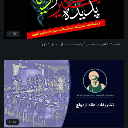
01:53
صی "پدیده تکفیر از منظر ادیان"
01:05