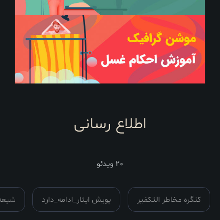
اطلاع رسانی
20 ویدئو
مدت
زمان :
ر التکفیر
پویش ایثار_ادامه_دارد
شیعه و گسترش علوم
همه