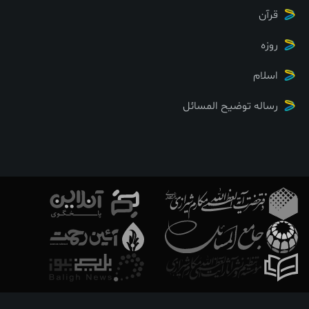
یح المسائل