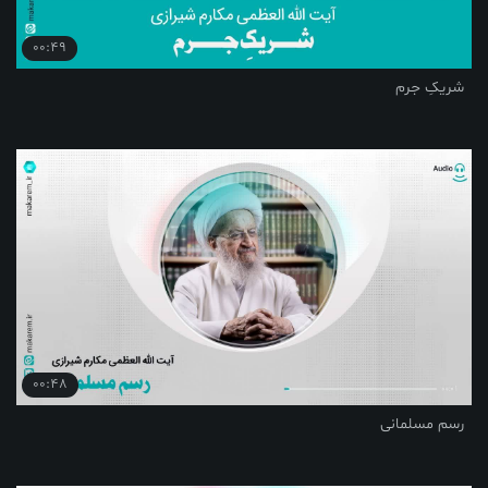
00:49
شریکِ جرم
00:48
رسم مسلمانی