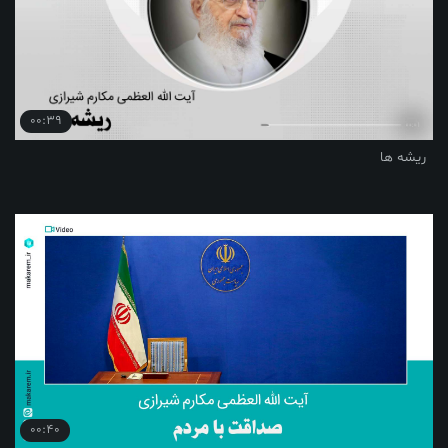
00:39
ریشه ها
00:40