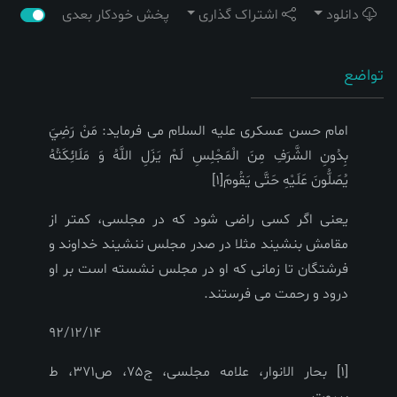
دانلود
اشتراک گذاری
پخش خودکار بعدی
تواضع
امام حسن عسکری علیه السلام می فرماید: مَنْ رَضِيَ
بِدُونِ الشَّرَفِ مِنَ الْمَجْلِسِ لَمْ يَزَلِ اللَّهُ وَ مَلَائِكَتُهُ
يُصَلُّونَ عَلَيْهِ حَتَّى يَقُومَ[
1
]
یعنی اگر کسی راضی شود که در مجلسی، کمتر از
مقامش بنشیند مثلا در صدر مجلس ننشیند خداوند و
فرشتگان تا زمانی که او در مجلس نشسته است بر او
درود و رحمت می فرستند
.
92/12/14
[1] بحار الانوار، علامه مجلسی، ج75، ص371، ط
بیروت.