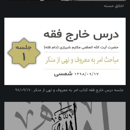
اخلاق حسنه
جلسه درس خارج فقه کتاب امر به معروف و نهی از منکر ـ 98/09/17