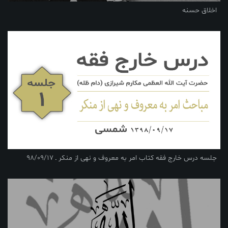
اخلاق حسنه
جلسه درس خارج فقه کتاب امر به معروف و نهی از منکر ـ 98/09/17