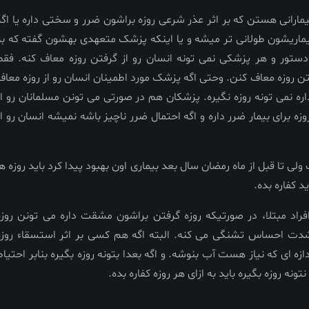
ارانی هستن که بر اثر عذر شرعی روزه براشون ضرر و سختی داره یا اگه
یماریشون طولانی تر میشه و یا اینکه پزشک متعهدی بهشون گفته که به
 دستور و هر پزشکی نمی تونه انسان رو از گرفتن روزه معاف کنه. فقط
تن روزه معاف کنن. وحتی اگه پزشک مورد اطمینان انسان رو از روزه معاف
ره نمی تونه روزه نگیره. پزشکان هم در صورتی می تونن مسلمانان رو از
زه برای بیمار ضرر داره و اگه احتمال ضرر ناچیز باشه نمیشه انسان رو از
لی تا قبل از ماه رمضان سال بعد بیماری اون بهبود پیدا کرد باید روزه ها
د کفاره بده.
فراد مبتلا، در صورتیکه روزه گرفتن براشون مشقت داره می تونن روزه
ه شدت احساس تشنگی می کنه. البته اگه هم کسی بر اثر استسقاء روزه
ازه ای که نیاز هست آب بنوشه. و اگه بعدا بتونه روزه بگیره بنابر احتیاط
تونه روزه بگیره باید به ازای هر روزه کفاره بده.