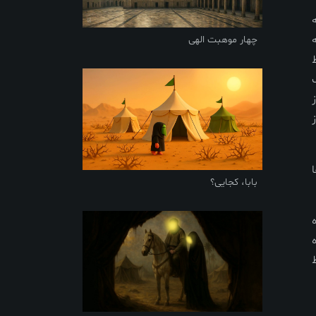
چهار موهبت الهی
بابا، کجایی؟