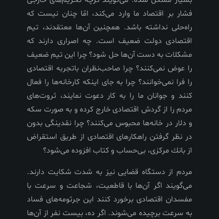
فشار بر اقتصاد ما وارد مى‌كند، امّا چنان نيست كه
راه‌حلى نداشته باشد. همچنين آن‌ها معتقدند، تيم
اقتصادى دولت ضعيف است. چه اصرارى دارند كه
مشكلات به دست آن‌ها حل شود؟ چرا اين تيم ضعيف
را عوض نمى‌كنند؟ چرا صاحب‌نظران باتجربه اقتصادى
را فرا نمى‌خوانند؟ چرا به جاى اينكه كارخانه‌ها را فعال
كنند و جوانان ما را به كار دعوت نمايند، ثروت‌هاى
مردم را از گردش اقتصادى خارج كرده و به صورت سكه
و دلار در خانه‌ها محبوس مى‌كنند؟ چرا نقدينگى بدون
در نظر گرفتن راهكارهاى اقتصادى از طريق استقراض
از بانك مركزى، بى‌حساب و كتاب افزوده مى‌شود؟
مردم از دستگاه قضايى نيز به شدت شكايت دارند.
مى‌گويند اگر آن‌ها با قاطعيت، شجاعت و سرعت با
مفسدان اقتصادى برخورد كنند اين جرثومه‌هاى فساد
به سرعت برچيده مى‌شوند. اگر ده، بيست نفر از آن‌ها