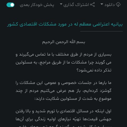
دانلود
اشتراک گذاری
پخش خودکار بعدی
بیانیه اعتراضی معظم له در مورد مشکلات اقتصادی کشور
بسم الله الرحمن الرحيم
بسيارى از مردم از طرق مختلف با ما تماس مى‌گيرند و
می گویند چرا مشكلات ما از طريق مراجع، به مسئولين
تذكر داده نمى‌شود؟
ما بارها در جلسات خصوصى و عمومى اين مشكلات را
گوشزد كرده‌ايم، باز هم عرض مى‌كنيم مردم از چند
موضوع به شدت از مسئولين شكايت دارند:
اول اينكه در مسائل اقتصادى با تورم شديد و بالا رفتن
جهشى قيمت‌ها تهيّه نيازهاى اوليه زندگى براى آن‌ها
بسيار مشكل شده. مى‌گويند گرچه تحريم‌هاى خارجى