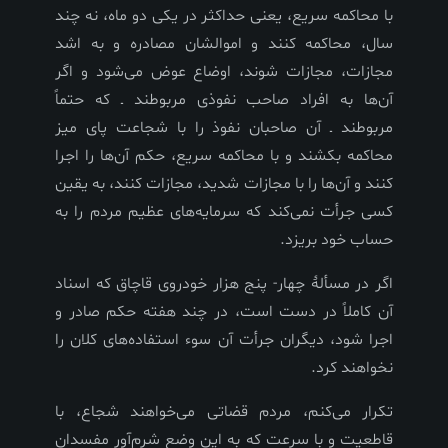
با محاكمه سريع، يعنى حداكثر در يكى دو ماه، نه چند
سال، محاكمه كنند و اموالشان مصادره و به اشد
مجازات، مجازات شوند، اوضاع عوض مى‌شود و اگر
آن‌ها به افراد صاحب نفوذى مربوطند ـ كه حتماً
مربوطند ـ آن صاحبان نفوذ را با شجاعت پاى ميز
محاكمه بكشند و با محاكمه سريع، حكم آن‌ها را اجرا
كنند و آن‌ها را با مجازات شديد، مجازات كنند، به يقين
كسى جرأت نمى‌كند كه سرمايه‌هاى عظيم مردم را به
حساب خود بريزد.
اگر در مسألۀ چهار- پنج هزار خودروى قاچاق كه اسناد
آن كاملاً در دست است، در چند هفته حكم صادر و
اجرا شود، ديگران جرأت آن سوء استفاده‌هاى كلان را
نخواهند كرد.
تكرار مى‌كنم، مردم قضاتى مى‌خواهند شجاع، با
قاطعيت و با سرعت كه به اين وضع شرم‌آور مفسدان