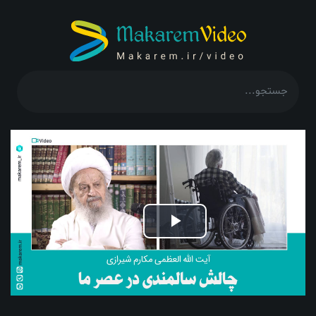
Play
Video