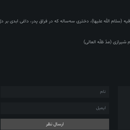
(سلام الله علیها)، دختری سه‌ساله که در فراق پدر، داغی ابدی بر دل
شیرازی (مد‌ّ ظلّه العالی)
ارسال نظر