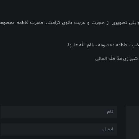
ایتی تصویری از هجرت و غربت بانوی کرامت، حضرت فاطمه معصومه
رت فاطمه معصومه سلام الله علیها
یرازی مد‌ّ ظلّه العالی