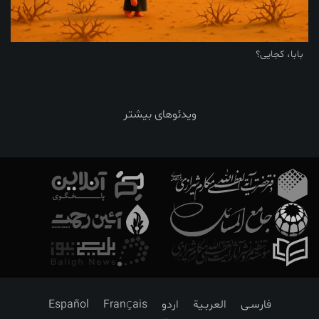
بابا، کجایی؟
ویدئوهای بیشتر
فارسـی
العربـیة
اردو
Français
Español