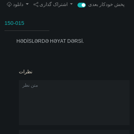
پخش خودکار بعدی
اشتراک گذاری
دانلود
150-015
HƏDİSLƏRDƏ HƏYAT DƏRSİ.
نظرات