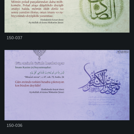
150-037
150-036