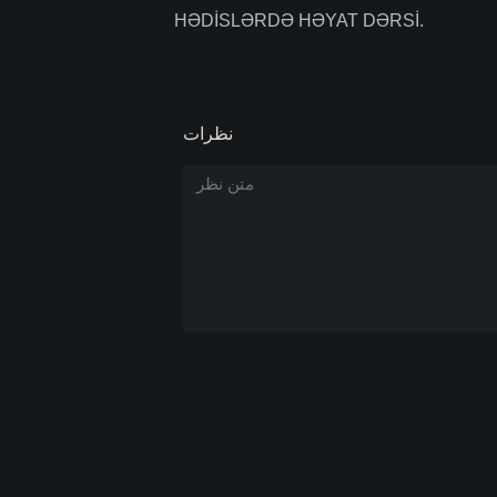
HƏDİSLƏRDƏ HƏYAT DƏRSİ.
نظرات