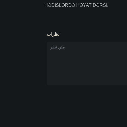
HƏDİSLƏRDƏ HƏYAT DƏRSİ.
نظرات