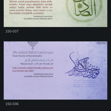
150-037
150-036