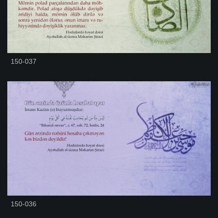
150-037
150-036