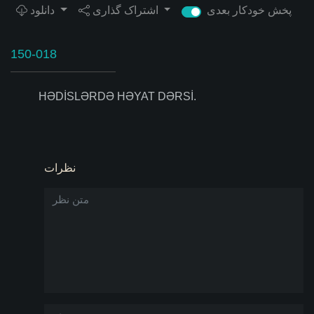
پخش خودکار بعدی
اشتراک گذاری
دانلود
150-018
HƏDİSLƏRDƏ HƏYAT DƏRSİ.
نظرات