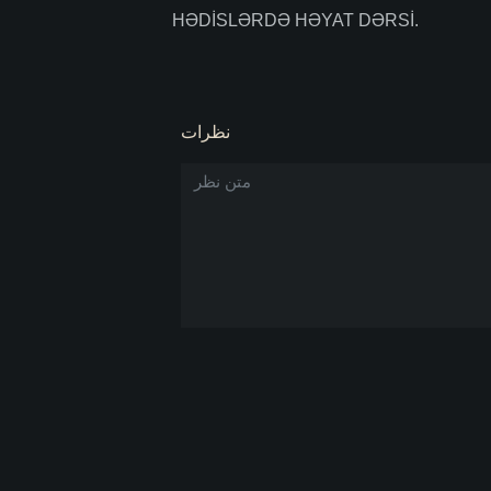
HƏDİSLƏRDƏ HƏYAT DƏRSİ.
نظرات