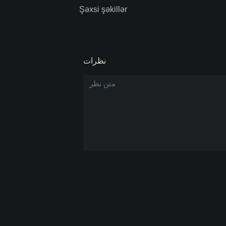
Şəxsi şəkillər
نظرات